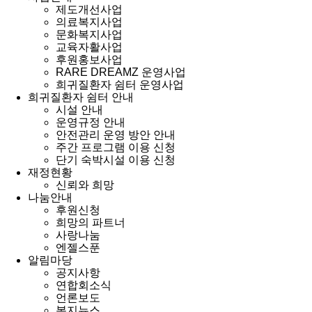
제도개선사업
의료복지사업
문화복지사업
교육자활사업
후원홍보사업
RARE DREAMZ 운영사업
희귀질환자 쉼터 운영사업
희귀질환자 쉼터 안내
시설 안내
운영규정 안내
안전관리 운영 방안 안내
주간 프로그램 이용 신청
단기 숙박시설 이용 신청
재정현황
신뢰와 희망
나눔안내
후원신청
희망의 파트너
사랑나눔
엔젤스푼
알림마당
공지사항
연합회소식
언론보도
복지뉴스