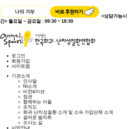
<상담가능시
간>
월요일 ~ 금요일 : 09:30 ~ 18:30
로그인
회원가입
사이트맵
기관소개
인사말
NI소개
비전&미션
정관
함께하는 이들
조직도
희귀·난치성질환 소개 및 소속 가입단체 소개
걸어온 발자취
오시는 길
사업안내