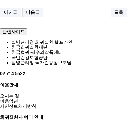
이전글
다음글
목록
관련사이트
질병관리청 희귀질환 헬프라인
한국희귀질환재단
한국희귀·필수의약품센터
국민건강보험공단
질병관리청 국가건강정보포털
02.714.5522
이용안내
오시는 길
이용약관
개인정보처리방침
희귀질환자 쉼터 안내