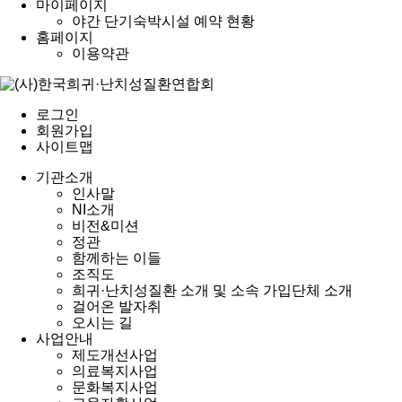
마이페이지
야간 단기숙박시설 예약 현황
홈페이지
이용약관
로그인
회원가입
사이트맵
기관소개
인사말
NI소개
비전&미션
정관
함께하는 이들
조직도
희귀·난치성질환 소개 및 소속 가입단체 소개
걸어온 발자취
오시는 길
사업안내
제도개선사업
의료복지사업
문화복지사업