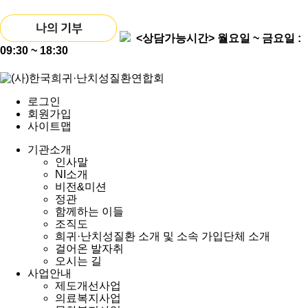
<상담가능시간>
월요일 ~ 금요일 :
09:30 ~ 18:30
로그인
회원가입
사이트맵
기관소개
인사말
NI소개
비전&미션
정관
함께하는 이들
조직도
희귀·난치성질환 소개 및 소속 가입단체 소개
걸어온 발자취
오시는 길
사업안내
제도개선사업
의료복지사업