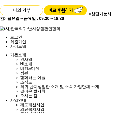
<상담가능시
간>
월요일 ~ 금요일 : 09:30 ~ 18:30
로그인
회원가입
사이트맵
기관소개
인사말
NI소개
비전&미션
정관
함께하는 이들
조직도
희귀·난치성질환 소개 및 소속 가입단체 소개
걸어온 발자취
오시는 길
사업안내
제도개선사업
의료복지사업