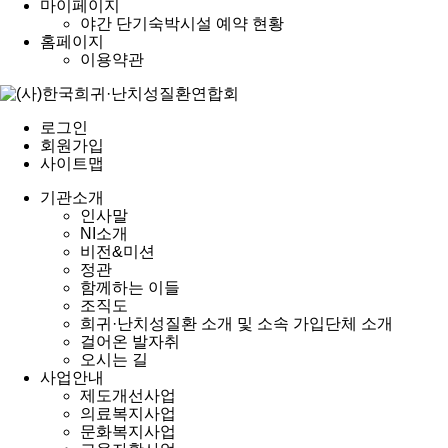
마이페이지
야간 단기숙박시설 예약 현황
홈페이지
이용약관
로그인
회원가입
사이트맵
기관소개
인사말
NI소개
비전&미션
정관
함께하는 이들
조직도
희귀·난치성질환 소개 및 소속 가입단체 소개
걸어온 발자취
오시는 길
사업안내
제도개선사업
의료복지사업
문화복지사업