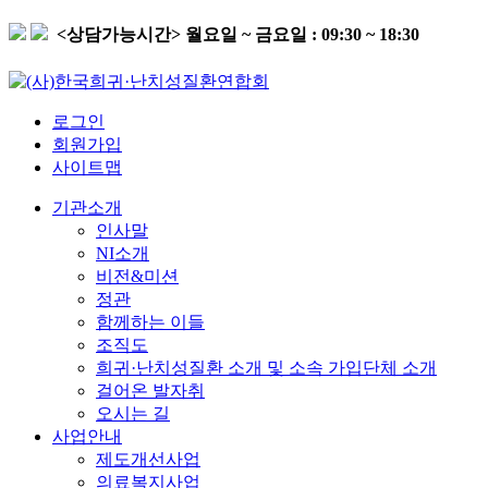
<상담가능시간>
월요일 ~ 금요일 : 09:30 ~ 18:30
로그인
회원가입
사이트맵
기관소개
인사말
NI소개
비전&미션
정관
함께하는 이들
조직도
희귀·난치성질환 소개 및 소속 가입단체 소개
걸어온 발자취
오시는 길
사업안내
제도개선사업
의료복지사업