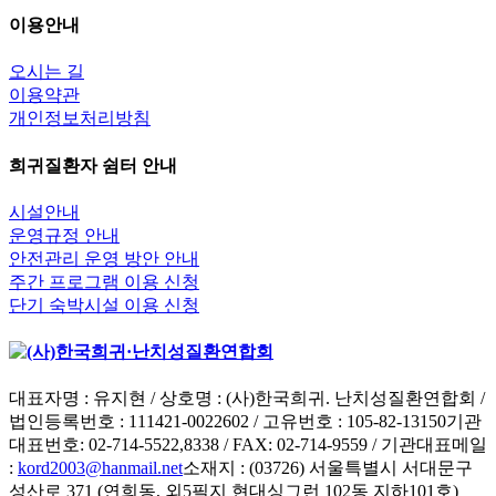
이용안내
오시는 길
이용약관
개인정보처리방침
희귀질환자 쉼터 안내
시설안내
운영규정 안내
안전관리 운영 방안 안내
주간 프로그램 이용 신청
단기 숙박시설 이용 신청
대표자명 : 유지현 / 상호명 : (사)한국희귀. 난치성질환연합회 /
법인등록번호 : 111421-0022602 / 고유번호 : 105-82-13150
기관
대표번호: 02-714-5522,8338 / FAX: 02-714-9559 / 기관대표메일
:
kord2003@hanmail.net
소재지 : (03726) 서울특별시 서대문구
성산로 371 (연희동, 외5필지 현대싱그런 102동 지하101호)