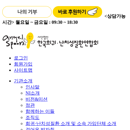
<상담가능
시간>
월요일 ~ 금요일 : 09:30 ~ 18:30
로그인
회원가입
사이트맵
기관소개
인사말
NI소개
비전&미션
정관
함께하는 이들
조직도
희귀·난치성질환 소개 및 소속 가입단체 소개
걸어온 발자취