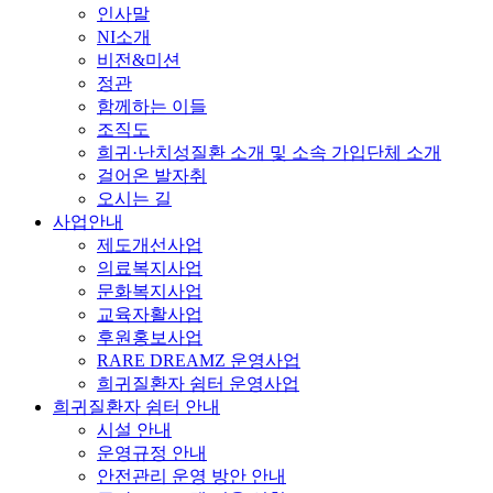
인사말
NI소개
비전&미션
정관
함께하는 이들
조직도
희귀·난치성질환 소개 및 소속 가입단체 소개
걸어온 발자취
오시는 길
사업안내
제도개선사업
의료복지사업
문화복지사업
교육자활사업
후원홍보사업
RARE DREAMZ 운영사업
희귀질환자 쉼터 운영사업
희귀질환자 쉼터 안내
시설 안내
운영규정 안내
안전관리 운영 방안 안내