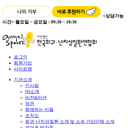
<상담가능
시간>
월요일 ~ 금요일 : 09:30 ~ 18:30
로그인
회원가입
사이트맵
기관소개
인사말
NI소개
비전&미션
정관
함께하는 이들
조직도
희귀·난치성질환 소개 및 소속 가입단체 소개
걸어온 발자취