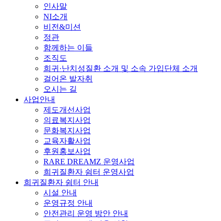
인사말
NI소개
비전&미션
정관
함께하는 이들
조직도
희귀·난치성질환 소개 및 소속 가입단체 소개
걸어온 발자취
오시는 길
사업안내
제도개선사업
의료복지사업
문화복지사업
교육자활사업
후원홍보사업
RARE DREAMZ 운영사업
희귀질환자 쉼터 운영사업
희귀질환자 쉼터 안내
시설 안내
운영규정 안내
안전관리 운영 방안 안내