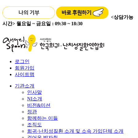
<상담가능
시간>
월요일 ~ 금요일 : 09:30 ~ 18:30
로그인
회원가입
사이트맵
기관소개
인사말
NI소개
비전&미션
정관
함께하는 이들
조직도
희귀·난치성질환 소개 및 소속 가입단체 소개
걸어온 발자취