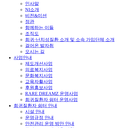
인사말
NI소개
비전&미션
정관
함께하는 이들
조직도
희귀·난치성질환 소개 및 소속 가입단체 소개
걸어온 발자취
오시는 길
사업안내
제도개선사업
의료복지사업
문화복지사업
교육자활사업
후원홍보사업
RARE DREAMZ 운영사업
희귀질환자 쉼터 운영사업
희귀질환자 쉼터 안내
시설 안내
운영규정 안내
안전관리 운영 방안 안내