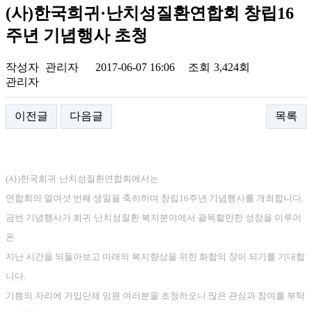
(사)한국희귀·난치성질환연합회 창립16
주년 기념행사 초청
작성자
관리자
2017-06-07 16:06
조회
3,424회
관리자
이전글
다음글
목록
(사)한국희귀·난치성질환연합회에서는
연합회의 열여섯 번째 생일을 축하하며 창립16주년 기념행사를 개최합니다.
금번 기념행사가 희귀·난치성질환 복지분야에서 괄목할만한 성장을 이루어
온
지난 시간을 되돌아보고 미래의 복지향상을 위한 화합의 장이 되기를 기대합
니다.
기쁨의 자리에 가입단체 임원 여러분을 초청하오니 많은 관심과 참여를 부탁