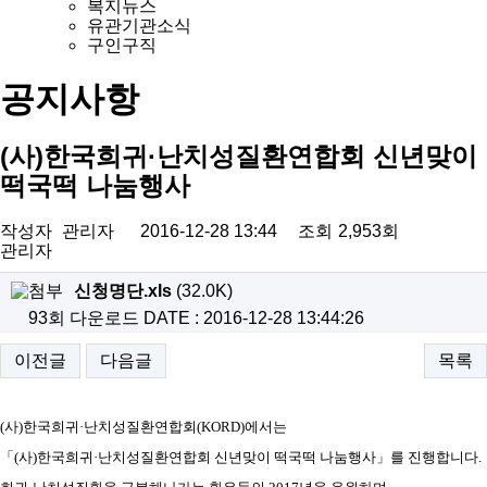
복지뉴스
유관기관소식
구인구직
공지사항
(사)한국희귀·난치성질환연합회 신년맞이
떡국떡 나눔행사
작성자
관리자
2016-12-28 13:44
조회
2,953회
관리자
신청명단.xls
(32.0K)
93회 다운로드
DATE : 2016-12-28 13:44:26
이전글
다음글
목록
(사)한국희귀·난치성질환연합회(KORD)에서는
「(사)한국희귀·난치성질환연합회 신년맞이 떡국떡 나눔행사」를 진행합니다.