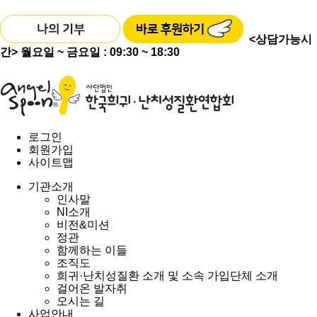
<상담가능시
간>
월요일 ~ 금요일 : 09:30 ~ 18:30
로그인
회원가입
사이트맵
기관소개
인사말
NI소개
비전&미션
정관
함께하는 이들
조직도
희귀·난치성질환 소개 및 소속 가입단체 소개
걸어온 발자취
오시는 길
사업안내