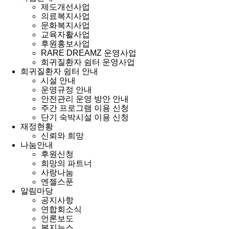
제도개선사업
의료복지사업
문화복지사업
교육자활사업
후원홍보사업
RARE DREAMZ 운영사업
희귀질환자 쉼터 운영사업
희귀질환자 쉼터 안내
시설 안내
운영규정 안내
안전관리 운영 방안 안내
주간 프로그램 이용 신청
단기 숙박시설 이용 신청
재정현황
신뢰와 희망
나눔안내
후원신청
희망의 파트너
사랑나눔
엔젤스푼
알림마당
공지사항
연합회소식
언론보도
복지뉴스