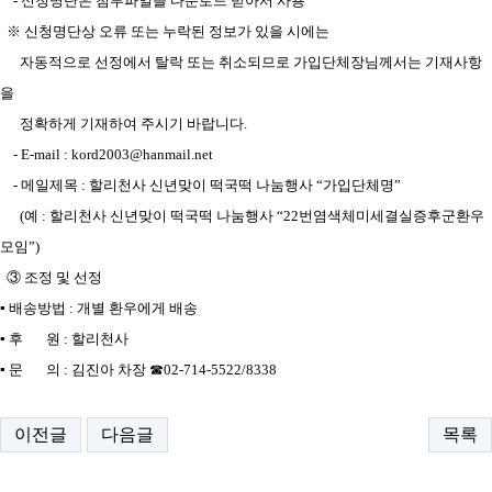
- 신청명단은 첨부파일을 다운로드 받아서 사용
※ 신청명단상 오류 또는 누락된 정보가 있을 시에는
자동적으로 선정에서 탈락 또는 취소되므로 가입단체장님께서는 기재사항
을
정확하게 기재하여 주시기 바랍니다.
- E-mail : kord2003@hanmail.net
- 메일제목 : 할리천사 신년맞이 떡국떡 나눔행사 “가입단체명”
(예 : 할리천사 신년맞이 떡국떡 나눔행사 “22번염색체미세결실증후군환우
모임”)
③ 조정 및 선정
▪ 배송방법 : 개별 환우에게 배송
▪ 후 원 : 할리천사
▪ 문 의 : 김진아 차장 ☎02-714-5522/8338
이전글
다음글
목록