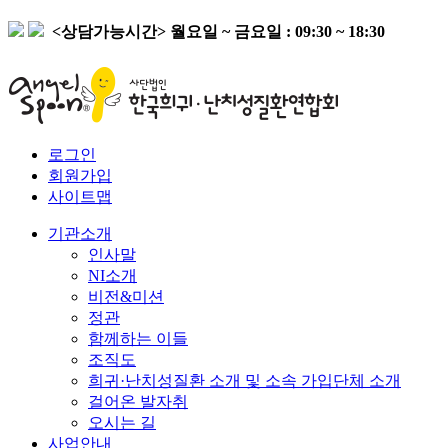
<상담가능시간>
월요일 ~ 금요일 : 09:30 ~ 18:30
로그인
회원가입
사이트맵
기관소개
인사말
NI소개
비전&미션
정관
함께하는 이들
조직도
희귀·난치성질환 소개 및 소속 가입단체 소개
걸어온 발자취
오시는 길
사업안내