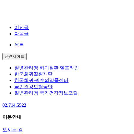
이전글
다음글
목록
관련사이트
질병관리청 희귀질환 헬프라인
한국희귀질환재단
한국희귀·필수의약품센터
국민건강보험공단
질병관리청 국가건강정보포털
02.714.5522
이용안내
오시는 길