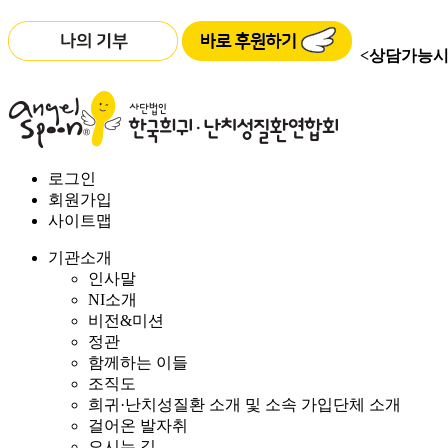
<상담가능시
로그인
회원가입
사이트맵
기관소개
인사말
NI소개
비전&미션
정관
함께하는 이들
조직도
희귀·난치성질환 소개 및 소속 가입단체 소개
걸어온 발자취
오시는 길