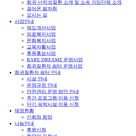
희귀·난치성질환 소개 및 소속 가입단체 소개
걸어온 발자취
오시는 길
사업안내
제도개선사업
의료복지사업
문화복지사업
교육자활사업
후원홍보사업
RARE DREAMZ 운영사업
희귀질환자 쉼터 운영사업
희귀질환자 쉼터 안내
시설 안내
운영규정 안내
안전관리 운영 방안 안내
주간 프로그램 이용 신청
단기 숙박시설 이용 신청
재정현황
신뢰와 희망
나눔안내
후원신청