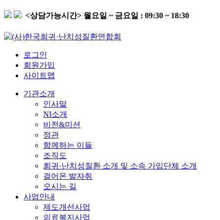
<상담가능시간>
월요일 ~ 금요일 : 09:30 ~ 18:30
로그인
회원가입
사이트맵
기관소개
인사말
NI소개
비전&미션
정관
함께하는 이들
조직도
희귀·난치성질환 소개 및 소속 가입단체 소개
걸어온 발자취
오시는 길
사업안내
제도개선사업
의료복지사업