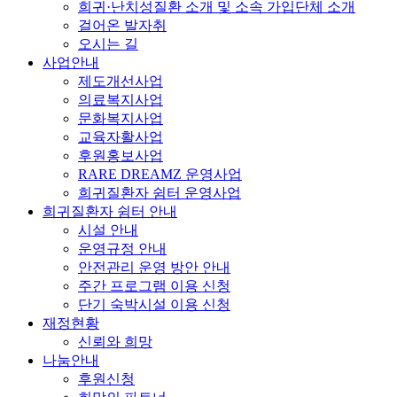
희귀·난치성질환 소개 및 소속 가입단체 소개
걸어온 발자취
오시는 길
사업안내
제도개선사업
의료복지사업
문화복지사업
교육자활사업
후원홍보사업
RARE DREAMZ 운영사업
희귀질환자 쉼터 운영사업
희귀질환자 쉼터 안내
시설 안내
운영규정 안내
안전관리 운영 방안 안내
주간 프로그램 이용 신청
단기 숙박시설 이용 신청
재정현황
신뢰와 희망
나눔안내
후원신청