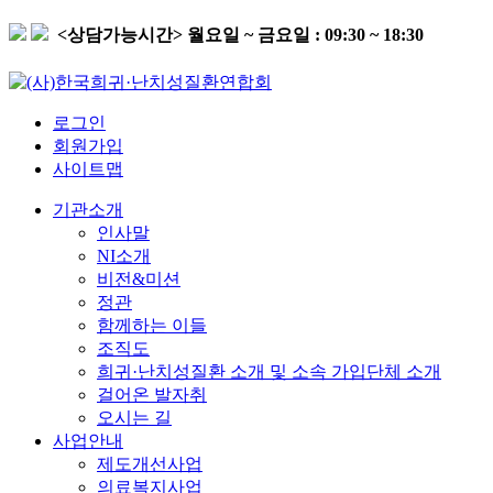
<상담가능시간>
월요일 ~ 금요일 : 09:30 ~ 18:30
로그인
회원가입
사이트맵
기관소개
인사말
NI소개
비전&미션
정관
함께하는 이들
조직도
희귀·난치성질환 소개 및 소속 가입단체 소개
걸어온 발자취
오시는 길
사업안내
제도개선사업
의료복지사업