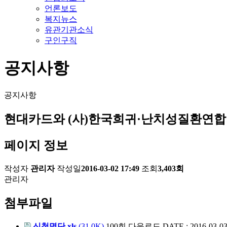
언론보도
복지뉴스
유관기관소식
구인구직
공지사항
공지사항
현대카드와 (사)한국희귀·난치성질환연합회가
페이지 정보
작성자
관리자
작성일
2016-03-02 17:49
조회
3,403회
관리자
첨부파일
신청명단.xls
(31.0K)
100회 다운로드
DATE : 2016-03-03