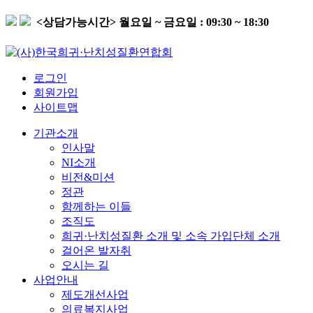
<상담가능시간>
월요일 ~ 금요일 : 09:30 ~ 18:30
로그인
회원가입
사이트맵
기관소개
인사말
NI소개
비전&미션
정관
함께하는 이들
조직도
희귀·난치성질환 소개 및 소속 가입단체 소개
걸어온 발자취
오시는 길
사업안내
제도개선사업
의료복지사업