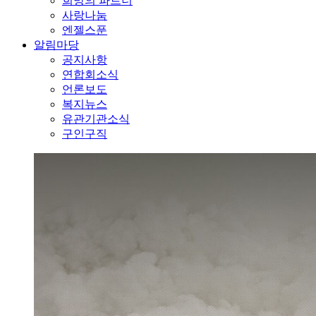
희망의 파트너
사랑나눔
엔젤스푼
알림마당
공지사항
연합회소식
언론보도
복지뉴스
유관기관소식
구인구직