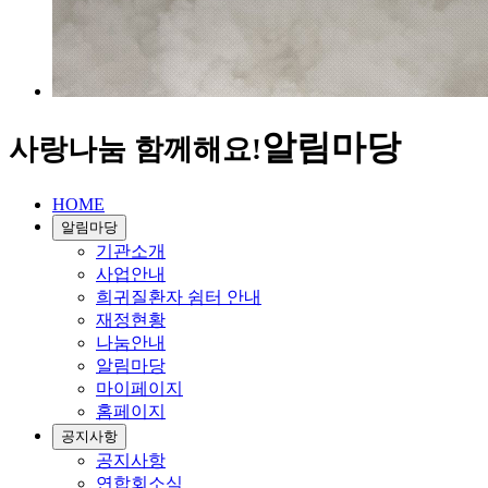
알림마당
사랑나눔 함께해요!
HOME
알림마당
기관소개
사업안내
희귀질환자 쉼터 안내
재정현황
나눔안내
알림마당
마이페이지
홈페이지
공지사항
공지사항
연합회소식