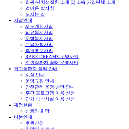
희귀·난치성질환 소개 및 소속 가입단체 소개
걸어온 발자취
오시는 길
사업안내
제도개선사업
의료복지사업
문화복지사업
교육자활사업
후원홍보사업
RARE DREAMZ 운영사업
희귀질환자 쉼터 운영사업
희귀질환자 쉼터 안내
시설 안내
운영규정 안내
안전관리 운영 방안 안내
주간 프로그램 이용 신청
단기 숙박시설 이용 신청
재정현황
신뢰와 희망
나눔안내
후원신청