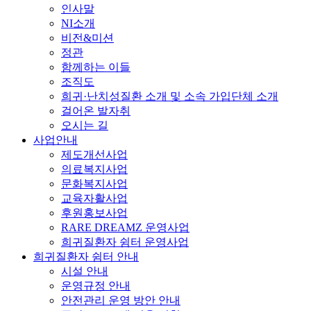
인사말
NI소개
비전&미션
정관
함께하는 이들
조직도
희귀·난치성질환 소개 및 소속 가입단체 소개
걸어온 발자취
오시는 길
사업안내
제도개선사업
의료복지사업
문화복지사업
교육자활사업
후원홍보사업
RARE DREAMZ 운영사업
희귀질환자 쉼터 운영사업
희귀질환자 쉼터 안내
시설 안내
운영규정 안내
안전관리 운영 방안 안내