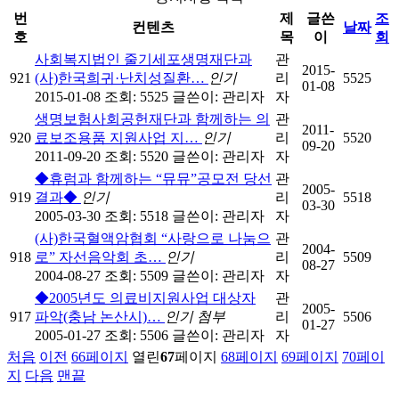
번
제
글쓴
조
컨텐츠
날짜
호
목
이
회
사회복지법인 줄기세포생명재단과
관
2015-
921
(사)한국희귀·난치성질환…
인기
리
5525
01-08
2015-01-08
조회: 5525
글쓴이:
관리자
자
생명보험사회공헌재단과 함께하는 의
관
2011-
920
료보조용품 지원사업 지…
인기
리
5520
09-20
2011-09-20
조회: 5520
글쓴이:
관리자
자
◆휴럼과 함께하는 “뮤뮤”공모전 당선
관
2005-
919
결과◆
인기
리
5518
03-30
2005-03-30
조회: 5518
글쓴이:
관리자
자
(사)한국혈액암협회 “사랑으로 나눔으
관
2004-
918
로” 자선음악회 초…
인기
리
5509
08-27
2004-08-27
조회: 5509
글쓴이:
관리자
자
◆2005년도 의료비지원사업 대상자
관
2005-
917
파악(충남 논산시)…
인기
첨부
리
5506
01-27
2005-01-27
조회: 5506
글쓴이:
관리자
자
처음
이전
66
페이지
열린
67
페이지
68
페이지
69
페이지
70
페이
지
다음
맨끝