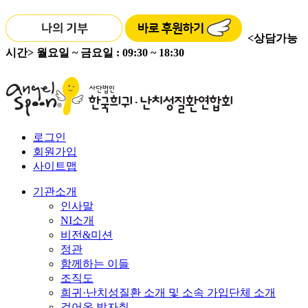
<상담가능
시간>
월요일 ~ 금요일 : 09:30 ~ 18:30
로그인
회원가입
사이트맵
기관소개
인사말
NI소개
비전&미션
정관
함께하는 이들
조직도
희귀·난치성질환 소개 및 소속 가입단체 소개
걸어온 발자취