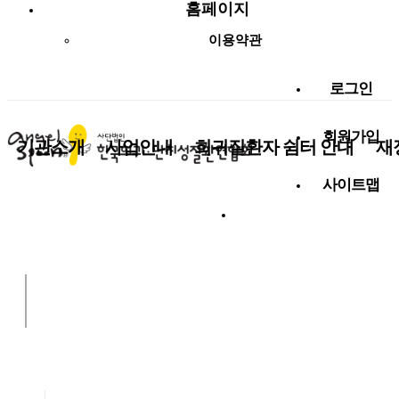
홈페이지
이용약관
로그인
회원가입
기관소개
사업안내
희귀질환자 쉼터 안내
재
사이트맵
사랑나눔 함께해요!
알림마당