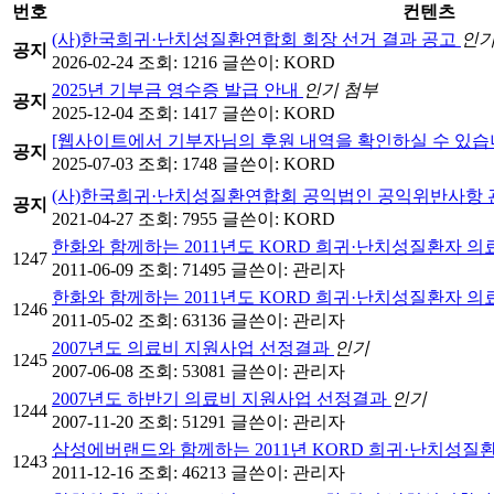
번호
컨텐츠
(사)한국희귀·난치성질환연합회 회장 선거 결과 공고
인
공지
2026-02-24
조회: 1216
글쓴이:
KORD
2025년 기부금 영수증 발급 안내
인기
첨부
공지
2025-12-04
조회: 1417
글쓴이:
KORD
[웹사이트에서 기부자님의 후원 내역을 확인하실 수 있습
공지
2025-07-03
조회: 1748
글쓴이:
KORD
(사)한국희귀·난치성질환연합회 공익법인 공익위반사항
공지
2021-04-27
조회: 7955
글쓴이:
KORD
한화와 함께하는 2011년도 KORD 희귀·난치성질환자 
1247
2011-06-09
조회: 71495
글쓴이:
관리자
한화와 함께하는 2011년도 KORD 희귀·난치성질환자 
1246
2011-05-02
조회: 63136
글쓴이:
관리자
2007년도 의료비 지원사업 선정결과
인기
1245
2007-06-08
조회: 53081
글쓴이:
관리자
2007년도 하반기 의료비 지원사업 선정결과
인기
1244
2007-11-20
조회: 51291
글쓴이:
관리자
삼성에버랜드와 함께하는 2011년 KORD 희귀·난치성
1243
2011-12-16
조회: 46213
글쓴이:
관리자