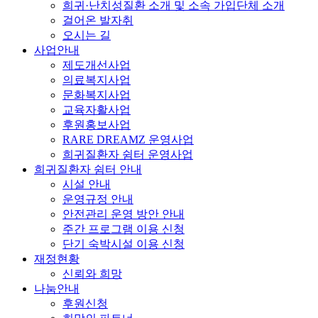
희귀·난치성질환 소개 및 소속 가입단체 소개
걸어온 발자취
오시는 길
사업안내
제도개선사업
의료복지사업
문화복지사업
교육자활사업
후원홍보사업
RARE DREAMZ 운영사업
희귀질환자 쉼터 운영사업
희귀질환자 쉼터 안내
시설 안내
운영규정 안내
안전관리 운영 방안 안내
주간 프로그램 이용 신청
단기 숙박시설 이용 신청
재정현황
신뢰와 희망
나눔안내
후원신청