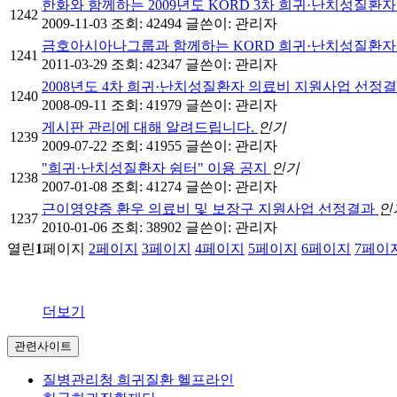
한화와 함께하는 2009년도 KORD 3차 희귀·난치성질
1242
2009-11-03
조회: 42494
글쓴이:
관리자
금호아시아나그룹과 함께하는 KORD 희귀·난치성질환자
1241
2011-03-29
조회: 42347
글쓴이:
관리자
2008년도 4차 희귀·난치성질환자 의료비 지원사업 선정
1240
2008-09-11
조회: 41979
글쓴이:
관리자
게시판 관리에 대해 알려드립니다.
인기
1239
2009-07-22
조회: 41955
글쓴이:
관리자
"희귀·난치성질환자 쉼터" 이용 공지
인기
1238
2007-01-08
조회: 41274
글쓴이:
관리자
근이영양증 환우 의료비 및 보장구 지원사업 선정결과
인
1237
2010-01-06
조회: 38902
글쓴이:
관리자
열린
1
페이지
2
페이지
3
페이지
4
페이지
5
페이지
6
페이지
7
페이
더보기
관련사이트
질병관리청 희귀질환 헬프라인