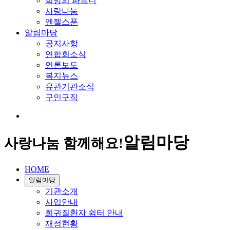
희망의 파트너
사랑나눔
엔젤스푼
알림마당
공지사항
연합회소식
언론보도
복지뉴스
유관기관소식
구인구직
알림마당
사랑나눔 함께해요!
HOME
알림마당
기관소개
사업안내
희귀질환자 쉼터 안내
재정현황