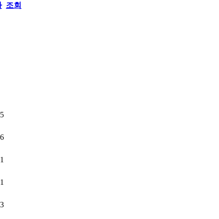
짜
조회
5
6
1
1
3