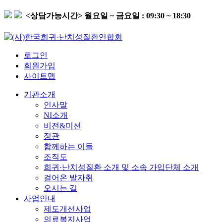
<상담가능시간>
월요일 ~ 금요일 : 09:30 ~ 18:30
로그인
회원가입
사이트맵
기관소개
인사말
NI소개
비전&미션
정관
함께하는 이들
조직도
희귀·난치성질환 소개 및 소속 가입단체 소개
걸어온 발자취
오시는 길
사업안내
제도개선사업
의료복지사업