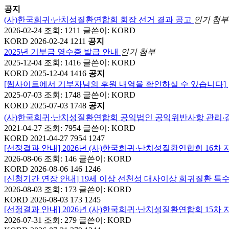
공지
(사)한국희귀·난치성질환연합회 회장 선거 결과 공고
인기
첨부
2026-02-24
조회: 1211
글쓴이:
KORD
KORD
2026-02-24 1211
공지
2025년 기부금 영수증 발급 안내
인기
첨부
2025-12-04
조회: 1416
글쓴이:
KORD
KORD
2025-12-04 1416
공지
[웹사이트에서 기부자님의 후원 내역을 확인하실 수 있습니다]
2025-07-03
조회: 1748
글쓴이:
KORD
KORD
2025-07-03 1748
공지
(사)한국희귀·난치성질환연합회 공익법인 공익위반사항 관리‧
2021-04-27
조회: 7954
글쓴이:
KORD
KORD
2021-04-27 7954 1247
[선정결과 안내] 2026년 (사)한국희귀·난치성질환연합회 16차
2026-08-06
조회: 146
글쓴이:
KORD
KORD
2026-08-06 146 1246
[신청기간 연장 안내] 19세 이상 선천성 대사이상 희귀질환 특
2026-08-03
조회: 173
글쓴이:
KORD
KORD
2026-08-03 173 1245
[선정결과 안내] 2026년 (사)한국희귀·난치성질환연합회 15
2026-07-31
조회: 279
글쓴이:
KORD