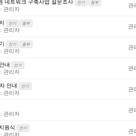
원 네트워크 구축사업 설문조사
인기
첨부
관
:
관리자
공지
인기
첨부
관
:
관리자
우기
인기
첨부
관
:
관리자
 안내
인기
관
:
관리자
격자 안내
인기
관
:
관리자
관
:
관리자
 지원식
인기
관
:
관리자