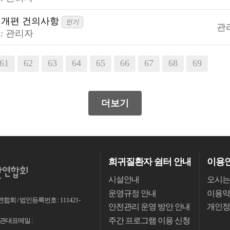
 개편 건의사항
인기
관
:
관리자
음
61
맨끝
62
63
64
65
66
67
68
69
70
더보기
희귀질환자 쉼터 안내
이용
시설안내
오시는
운영규정 안내
이용약
회 / 법인등록번호 : 111421-
안전관리 운영 방안 안내
개인정
주간 프로그램 이용 신청
 / 기관대표메일 :