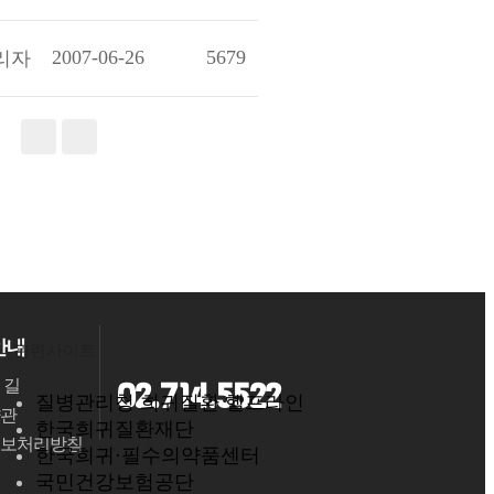
2007-06-26
5679
리자
안내
관련사이트
02.714.5522
 길
질병관리청 희귀질환 헬프라인
관
한국희귀질환재단
보처리방침
한국희귀·필수의약품센터
국민건강보험공단