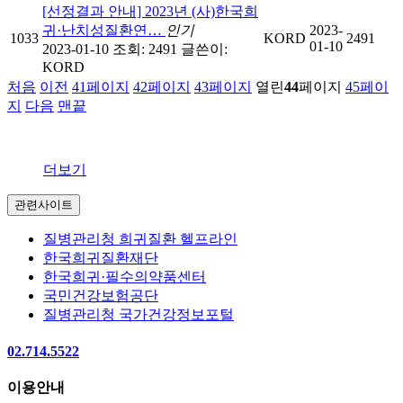
[선정결과 안내] 2023년 (사)한국희
귀·난치성질환연…
인기
2023-
1033
KORD
2491
01-10
2023-01-10
조회: 2491
글쓴이:
KORD
처음
이전
41
페이지
42
페이지
43
페이지
열린
44
페이지
45
페이
지
다음
맨끝
더보기
관련사이트
질병관리청 희귀질환 헬프라인
한국희귀질환재단
한국희귀·필수의약품센터
국민건강보험공단
질병관리청 국가건강정보포털
02.714.5522
이용안내