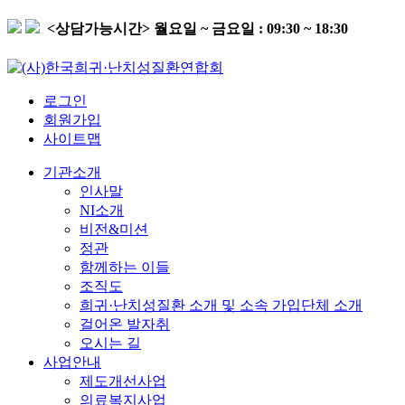
<상담가능시간>
월요일 ~ 금요일 : 09:30 ~ 18:30
로그인
회원가입
사이트맵
기관소개
인사말
NI소개
비전&미션
정관
함께하는 이들
조직도
희귀·난치성질환 소개 및 소속 가입단체 소개
걸어온 발자취
오시는 길
사업안내
제도개선사업
의료복지사업