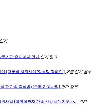
인기
감독기관 홈페이지 안내
인기
링크
사업 [교통비 지원사업 '얼룩말 캠페인']
새글
인기
첨부
수식(저단백 즉석밥) [구매 지원사업]
인기
첨부
차 지원사업 [희귀질환자 가족 건강검진 지원사…
인기