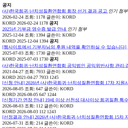
공지
(사)한국희귀·난치성질환연합회 회장 선거 결과 공고
인기
첨부
2026-02-24
조회: 1178
글쓴이:
KORD
KORD
2026-02-24 1178
공지
2025년 기부금 영수증 발급 안내
인기
첨부
2025-12-04
조회: 1394
글쓴이:
KORD
KORD
2025-12-04 1394
공지
[웹사이트에서 기부자님의 후원 내역을 확인하실 수 있습니다]
2025-07-03
조회: 1730
글쓴이:
KORD
KORD
2025-07-03 1730
공지
(사)한국희귀·난치성질환연합회 공익법인 공익위반사항 관리‧
2021-04-27
조회: 7933
글쓴이:
KORD
KORD
2021-04-27 7933 1245
[신청 안내] 2026년 (사)한국희귀·난치성질환연합회 17차 지원
2026-08-05
조회: 647
글쓴이:
KORD
KORD
2026-08-05 647 1244
[신청기간 연장 안내] 19세 이상 선천성 대사이상 희귀질환 특
2026-08-03
조회: 112
글쓴이:
KORD
KORD
2026-08-03 112 1243
[선정결과 안내] 2026년 (사)한국희귀·난치성질환연합회 15
2026-07-31
조회: 214
글쓴이:
KORD