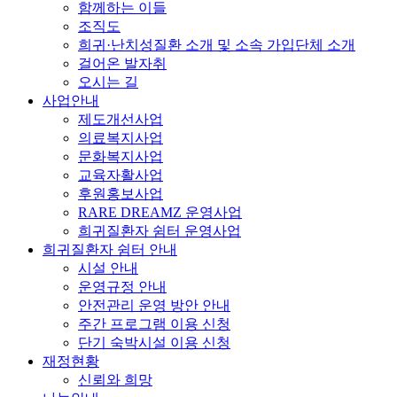
함께하는 이들
조직도
희귀·난치성질환 소개 및 소속 가입단체 소개
걸어온 발자취
오시는 길
사업안내
제도개선사업
의료복지사업
문화복지사업
교육자활사업
후원홍보사업
RARE DREAMZ 운영사업
희귀질환자 쉼터 운영사업
희귀질환자 쉼터 안내
시설 안내
운영규정 안내
안전관리 운영 방안 안내
주간 프로그램 이용 신청
단기 숙박시설 이용 신청
재정현황
신뢰와 희망