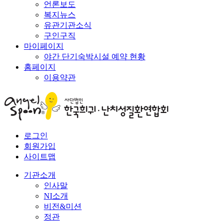
언론보도
복지뉴스
유관기관소식
구인구직
마이페이지
야간 단기숙박시설 예약 현황
홈페이지
이용약관
로그인
회원가입
사이트맵
기관소개
인사말
NI소개
비전&미션
정관