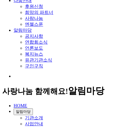
나눔안내
후원신청
희망의 파트너
사랑나눔
엔젤스푼
알림마당
공지사항
연합회소식
언론보도
복지뉴스
유관기관소식
구인구직
알림마당
사랑나눔 함께해요!
HOME
알림마당
기관소개
사업안내