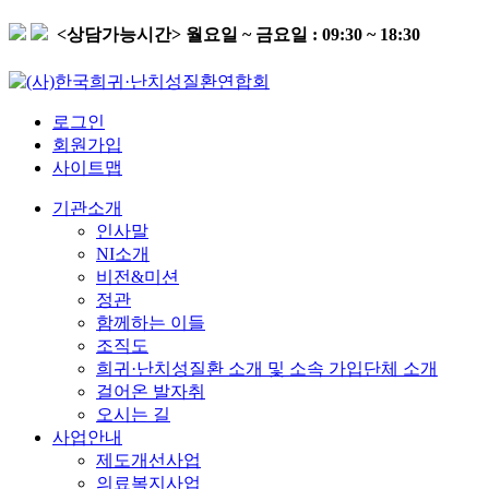
<상담가능시간>
월요일 ~ 금요일 : 09:30 ~ 18:30
로그인
회원가입
사이트맵
기관소개
인사말
NI소개
비전&미션
정관
함께하는 이들
조직도
희귀·난치성질환 소개 및 소속 가입단체 소개
걸어온 발자취
오시는 길
사업안내
제도개선사업
의료복지사업