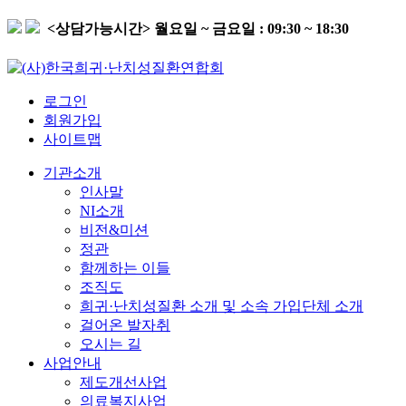
<상담가능시간>
월요일 ~ 금요일 : 09:30 ~ 18:30
로그인
회원가입
사이트맵
기관소개
인사말
NI소개
비전&미션
정관
함께하는 이들
조직도
희귀·난치성질환 소개 및 소속 가입단체 소개
걸어온 발자취
오시는 길
사업안내
제도개선사업
의료복지사업