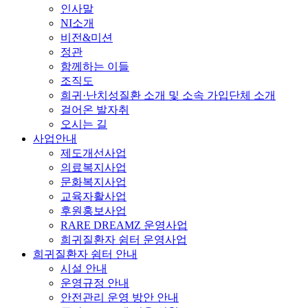
인사말
NI소개
비전&미션
정관
함께하는 이들
조직도
희귀·난치성질환 소개 및 소속 가입단체 소개
걸어온 발자취
오시는 길
사업안내
제도개선사업
의료복지사업
문화복지사업
교육자활사업
후원홍보사업
RARE DREAMZ 운영사업
희귀질환자 쉼터 운영사업
희귀질환자 쉼터 안내
시설 안내
운영규정 안내
안전관리 운영 방안 안내