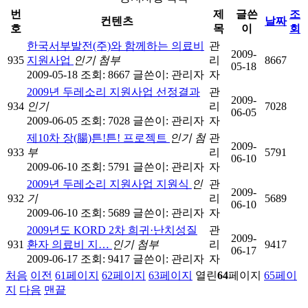
번
제
글쓴
조
컨텐츠
날짜
호
목
이
회
한국서부발전(주)와 함께하는 의료비
관
2009-
935
지원사업
인기
첨부
리
8667
05-18
2009-05-18
조회: 8667
글쓴이:
관리자
자
2009년 두레소리 지원사업 선정결과
관
2009-
934
인기
리
7028
06-05
2009-06-05
조회: 7028
글쓴이:
관리자
자
제10차 장(腸)튼!튼! 프로젝트
인기
첨
관
2009-
933
부
리
5791
06-10
2009-06-10
조회: 5791
글쓴이:
관리자
자
2009년 두레소리 지원사업 지원식
인
관
2009-
932
기
리
5689
06-10
2009-06-10
조회: 5689
글쓴이:
관리자
자
2009년도 KORD 2차 희귀·난치성질
관
2009-
931
환자 의료비 지…
인기
첨부
리
9417
06-17
2009-06-17
조회: 9417
글쓴이:
관리자
자
처음
이전
61
페이지
62
페이지
63
페이지
열린
64
페이지
65
페이
지
다음
맨끝