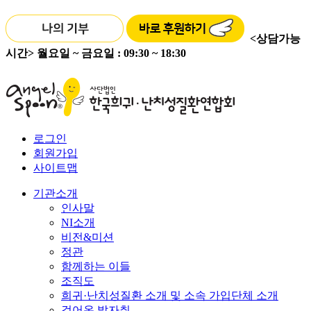
<상담가능
시간>
월요일 ~ 금요일 : 09:30 ~ 18:30
로그인
회원가입
사이트맵
기관소개
인사말
NI소개
비전&미션
정관
함께하는 이들
조직도
희귀·난치성질환 소개 및 소속 가입단체 소개
걸어온 발자취