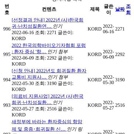
번
글쓴
조
컨텐츠
제목
날짜
호
이
회
[선정결과 안내] 2022년 (사)한국희
귀·난치성질환연…
인기
2022-
996
KORD
2271
06-16
2022-06-16
조회: 2271
글쓴이:
KORD
2022 한국의학바이오기자협회 포럼
: 환자 중심 '항…
인기
첨부
2022-
995
KORD
2292
06-09
2022-06-09
조회: 2292
글쓴이:
KORD
[신청 안내] 2022년도 희귀질환 환자
교통비 지원사…
인기
첨부
2022-
994
KORD
3190
05-30
2022-05-30
조회: 3190
글쓴이:
KORD
[의료비 지원사업] 2022년 (사)한국
희귀·난치성질환…
인기
2022-
993
KORD
2516
05-27
2022-05-27
조회: 2516
글쓴이:
KORD
새정부에 바라는 환자중심의 항암
제 및 중증･희귀질환 신…
인기
링
2022-