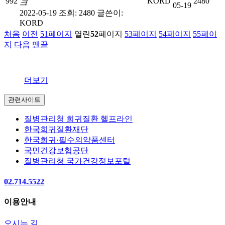
992
KORD
2480
크
05-19
2022-05-19
조회: 2480
글쓴이:
KORD
처음
이전
51
페이지
열린
52
페이지
53
페이지
54
페이지
55
페이
지
다음
맨끝
더보기
관련사이트
질병관리청 희귀질환 헬프라인
한국희귀질환재단
한국희귀·필수의약품센터
국민건강보험공단
질병관리청 국가건강정보포털
02.714.5522
이용안내
오시는 길