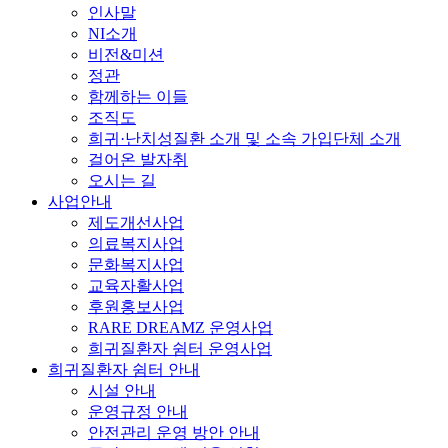
인사말
NI소개
비전&미션
정관
함께하는 이들
조직도
희귀·난치성질환 소개 및 소속 가입단체 소개
걸어온 발자취
오시는 길
사업안내
제도개선사업
의료복지사업
문화복지사업
교육자활사업
후원홍보사업
RARE DREAMZ 운영사업
희귀질환자 쉼터 운영사업
희귀질환자 쉼터 안내
시설 안내
운영규정 안내
안전관리 운영 방안 안내