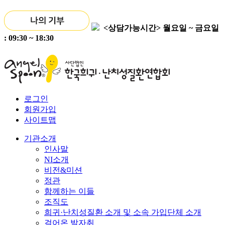
<상담가능시간>
월요일 ~ 금요일
: 09:30 ~ 18:30
로그인
회원가입
사이트맵
기관소개
인사말
NI소개
비전&미션
정관
함께하는 이들
조직도
희귀·난치성질환 소개 및 소속 가입단체 소개
걸어온 발자취