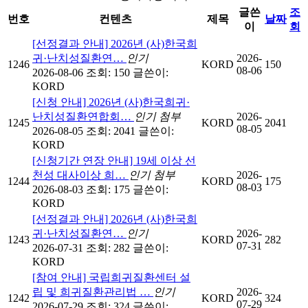
글쓴
조
번호
컨텐츠
제목
날짜
이
회
[선정결과 안내] 2026년 (사)한국희
귀·난치성질환연…
인기
2026-
1246
KORD
150
08-06
2026-08-06
조회: 150
글쓴이:
KORD
[신청 안내] 2026년 (사)한국희귀·
난치성질환연합회…
인기
첨부
2026-
1245
KORD
2041
08-05
2026-08-05
조회: 2041
글쓴이:
KORD
[신청기간 연장 안내] 19세 이상 선
천성 대사이상 희…
인기
첨부
2026-
1244
KORD
175
08-03
2026-08-03
조회: 175
글쓴이:
KORD
[선정결과 안내] 2026년 (사)한국희
귀·난치성질환연…
인기
2026-
1243
KORD
282
07-31
2026-07-31
조회: 282
글쓴이:
KORD
[참여 안내] 국립희귀질환센터 설
립 및 희귀질환관리법 …
인기
2026-
1242
KORD
324
07-29
2026-07-29
조회: 324
글쓴이: