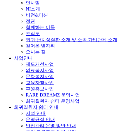
인사말
NI소개
비전&미션
정관
함께하는 이들
조직도
희귀·난치성질환 소개 및 소속 가입단체 소개
걸어온 발자취
오시는 길
사업안내
제도개선사업
의료복지사업
문화복지사업
교육자활사업
후원홍보사업
RARE DREAMZ 운영사업
희귀질환자 쉼터 운영사업
희귀질환자 쉼터 안내
시설 안내
운영규정 안내
안전관리 운영 방안 안내