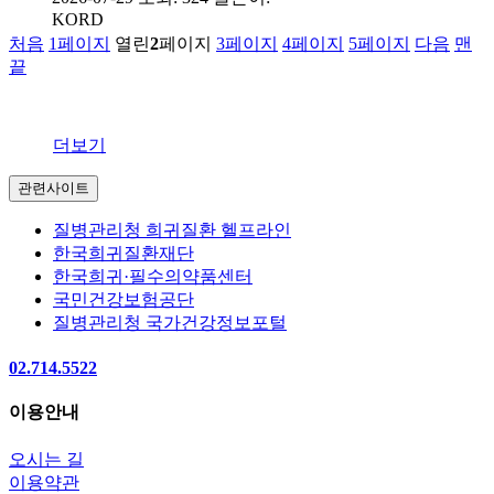
KORD
처음
1
페이지
열린
2
페이지
3
페이지
4
페이지
5
페이지
다음
맨
끝
더보기
관련사이트
질병관리청 희귀질환 헬프라인
한국희귀질환재단
한국희귀·필수의약품센터
국민건강보험공단
질병관리청 국가건강정보포털
02.714.5522
이용안내
오시는 길
이용약관