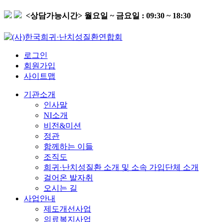
<상담가능시간>
월요일 ~ 금요일 : 09:30 ~ 18:30
로그인
회원가입
사이트맵
기관소개
인사말
NI소개
비전&미션
정관
함께하는 이들
조직도
희귀·난치성질환 소개 및 소속 가입단체 소개
걸어온 발자취
오시는 길
사업안내
제도개선사업
의료복지사업