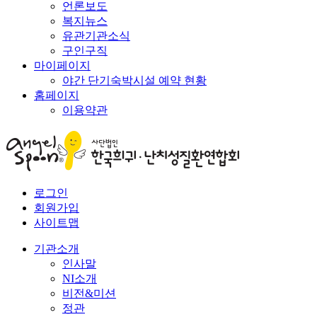
언론보도
복지뉴스
유관기관소식
구인구직
마이페이지
야간 단기숙박시설 예약 현황
홈페이지
이용약관
로그인
회원가입
사이트맵
기관소개
인사말
NI소개
비전&미션
정관