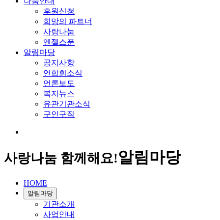
나눔안내
후원신청
희망의 파트너
사랑나눔
엔젤스푼
알림마당
공지사항
연합회소식
언론보도
복지뉴스
유관기관소식
구인구직
알림마당
사랑나눔 함께해요!
HOME
알림마당
기관소개
사업안내