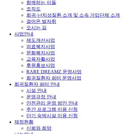
함께하는 이들
조직도
희귀·난치성질환 소개 및 소속 가입단체 소개
걸어온 발자취
오시는 길
사업안내
제도개선사업
의료복지사업
문화복지사업
교육자활사업
후원홍보사업
RARE DREAMZ 운영사업
희귀질환자 쉼터 운영사업
희귀질환자 쉼터 안내
시설 안내
운영규정 안내
안전관리 운영 방안 안내
주간 프로그램 이용 신청
단기 숙박시설 이용 신청
재정현황
신뢰와 희망