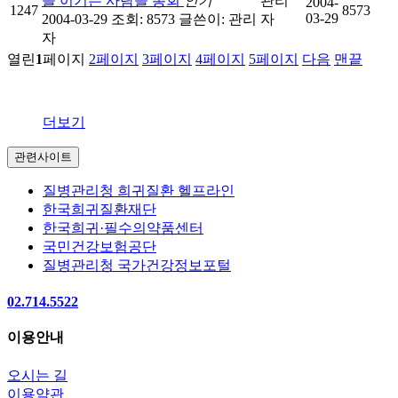
을 이기는 사람들 총회
인기
관리
2004-
1247
8573
03-29
2004-03-29
조회: 8573
글쓴이:
관리
자
자
열린
1
페이지
2
페이지
3
페이지
4
페이지
5
페이지
다음
맨끝
더보기
관련사이트
질병관리청 희귀질환 헬프라인
한국희귀질환재단
한국희귀·필수의약품센터
국민건강보험공단
질병관리청 국가건강정보포털
02.714.5522
이용안내
오시는 길
이용약관