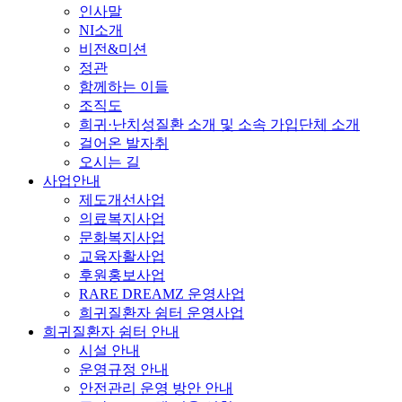
인사말
NI소개
비전&미션
정관
함께하는 이들
조직도
희귀·난치성질환 소개 및 소속 가입단체 소개
걸어온 발자취
오시는 길
사업안내
제도개선사업
의료복지사업
문화복지사업
교육자활사업
후원홍보사업
RARE DREAMZ 운영사업
희귀질환자 쉼터 운영사업
희귀질환자 쉼터 안내
시설 안내
운영규정 안내
안전관리 운영 방안 안내