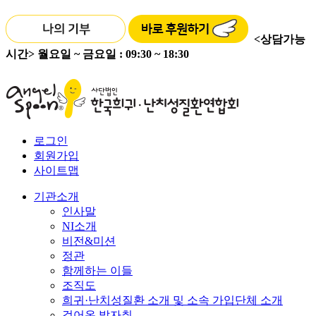
<상담가능
시간>
월요일 ~ 금요일 : 09:30 ~ 18:30
로그인
회원가입
사이트맵
기관소개
인사말
NI소개
비전&미션
정관
함께하는 이들
조직도
희귀·난치성질환 소개 및 소속 가입단체 소개
걸어온 발자취