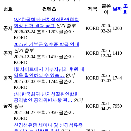
글쓴
조
번호
컨텐츠
제목
날짜
이
회
(사)한국희귀·난치성질환연합회
회장 선거 결과 공고
인기
첨부
2026-
공지
KORD
1203
02-24
2026-02-24
조회: 1203
글쓴이:
KORD
2025년 기부금 영수증 발급 안내
인기
첨부
2025-
공지
KORD
1410
12-04
2025-12-04
조회: 1410
글쓴이:
KORD
[웹사이트에서 기부자님의 후원 내
역을 확인하실 수 있습…
인기
2025-
공지
KORD
1744
07-03
2025-07-03
조회: 1744
글쓴이:
KORD
(사)한국희귀·난치성질환연합회
공익법인 공익위반사항 관…
인기
2021-
공지
KORD
7950
링크
04-27
2021-04-27
조회: 7950
글쓴이:
KORD
신경섬유종 세미나 및 신경섬유종