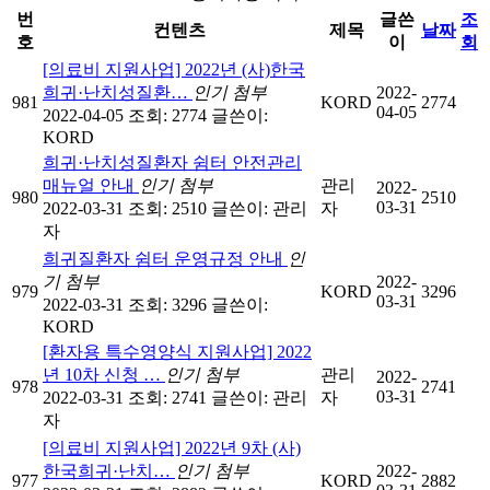
번
글쓴
조
컨텐츠
제목
날짜
호
이
회
[의료비 지원사업] 2022년 (사)한국
희귀·난치성질환…
인기
첨부
2022-
981
KORD
2774
04-05
2022-04-05
조회: 2774
글쓴이:
KORD
희귀·난치성질환자 쉼터 안전관리
매뉴얼 안내
인기
첨부
관리
2022-
980
2510
03-31
2022-03-31
조회: 2510
글쓴이:
관리
자
자
희귀질환자 쉼터 운영규정 안내
인
기
첨부
2022-
979
KORD
3296
03-31
2022-03-31
조회: 3296
글쓴이:
KORD
[환자용 특수영양식 지원사업] 2022
년 10차 신청 …
인기
첨부
관리
2022-
978
2741
03-31
2022-03-31
조회: 2741
글쓴이:
관리
자
자
[의료비 지원사업] 2022년 9차 (사)
한국희귀·난치…
인기
첨부
2022-
977
KORD
2882