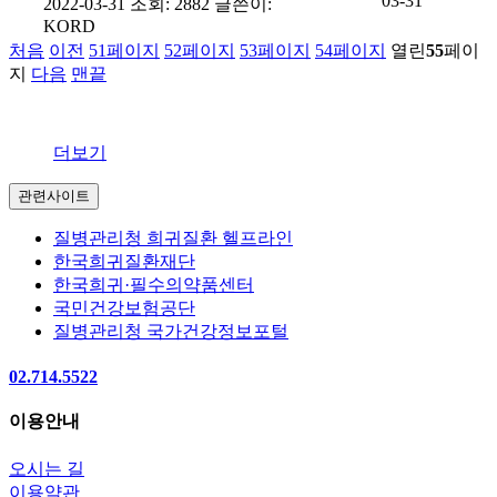
03-31
2022-03-31
조회: 2882
글쓴이:
KORD
처음
이전
51
페이지
52
페이지
53
페이지
54
페이지
열린
55
페이
지
다음
맨끝
더보기
관련사이트
질병관리청 희귀질환 헬프라인
한국희귀질환재단
한국희귀·필수의약품센터
국민건강보험공단
질병관리청 국가건강정보포털
02.714.5522
이용안내
오시는 길
이용약관