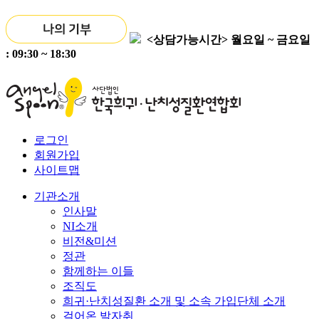
<상담가능시간>
월요일 ~ 금요일
: 09:30 ~ 18:30
로그인
회원가입
사이트맵
기관소개
인사말
NI소개
비전&미션
정관
함께하는 이들
조직도
희귀·난치성질환 소개 및 소속 가입단체 소개
걸어온 발자취