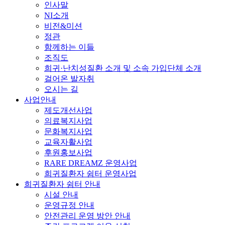
인사말
NI소개
비전&미션
정관
함께하는 이들
조직도
희귀·난치성질환 소개 및 소속 가입단체 소개
걸어온 발자취
오시는 길
사업안내
제도개선사업
의료복지사업
문화복지사업
교육자활사업
후원홍보사업
RARE DREAMZ 운영사업
희귀질환자 쉼터 운영사업
희귀질환자 쉼터 안내
시설 안내
운영규정 안내
안전관리 운영 방안 안내