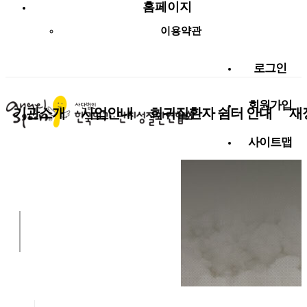
홈페이지
이용약관
로그인
회원가입
기관소개
사업안내
희귀질환자 쉼터 안내
재
사이트맵
사랑나눔 함께해요!
알림마당