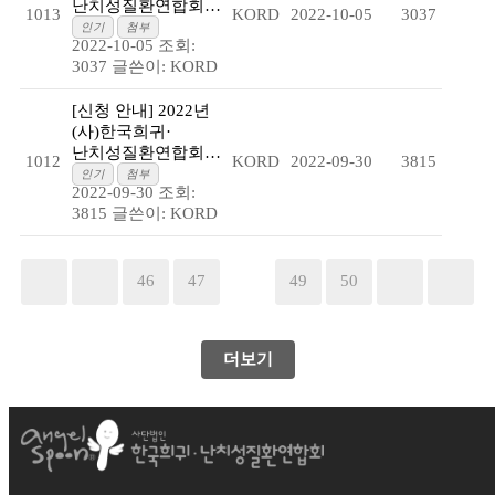
난치성질환연합회…
1013
KORD
2022-10-05
3037
인기
첨부
2022-10-05
조회:
3037
글쓴이:
KORD
[신청 안내] 2022년
(사)한국희귀·
난치성질환연합회…
1012
KORD
2022-09-30
3815
인기
첨부
2022-09-30
조회:
3815
글쓴이:
KORD
46
47
48
49
50
더보기