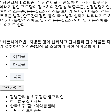
* 당전달체 1 결핍증 : 뇌신경세포에 중요하며 대사에 필수적인
에너지원인 포도당이 감소하여 간질성 뇌증후군, 신경발달지연,
후천성 소두증, 운동실조와 강직을 보이게 된다. 환아들의 경우
무호흡 발작, 안구간대경련 등의 국소발작 형태가 나타나기도 하
며 기타 돌발성 장애로 일시적 운동실조와 언어 및 지능장애를
보이기도 한다.
* 케톤식이요법 : 지방은 많이 섭취하고 단백질과 탄수화물은 적
게 섭취하며 뇌전증(발작)을 조절하기 위한 식이요법이다.
이전글
다음글
목록
관련사이트
질병관리청 희귀질환 헬프라인
한국희귀질환재단
한국희귀·필수의약품센터
국민건강보험공단