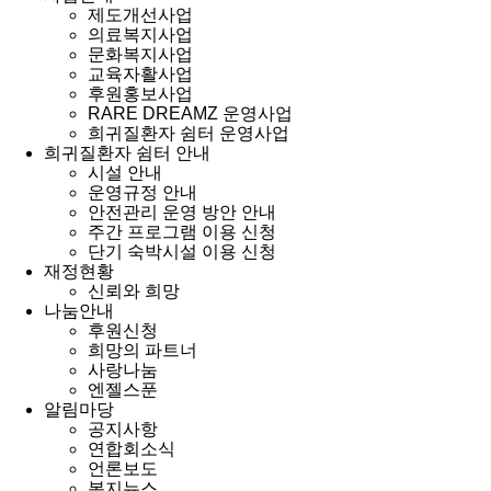
제도개선사업
의료복지사업
문화복지사업
교육자활사업
후원홍보사업
RARE DREAMZ 운영사업
희귀질환자 쉼터 운영사업
희귀질환자 쉼터 안내
시설 안내
운영규정 안내
안전관리 운영 방안 안내
주간 프로그램 이용 신청
단기 숙박시설 이용 신청
재정현황
신뢰와 희망
나눔안내
후원신청
희망의 파트너
사랑나눔
엔젤스푼
알림마당
공지사항
연합회소식
언론보도
복지뉴스