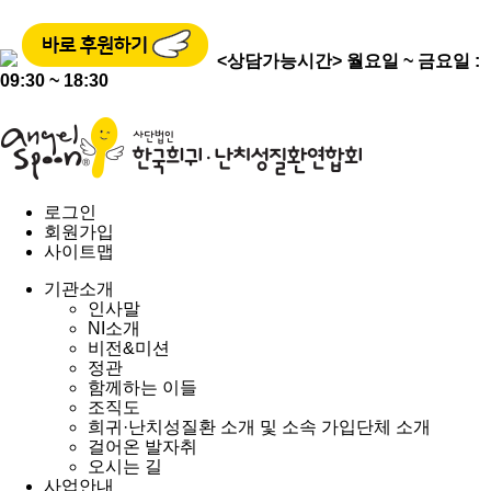
<상담가능시간>
월요일 ~ 금요일 :
09:30 ~ 18:30
로그인
회원가입
사이트맵
기관소개
인사말
NI소개
비전&미션
정관
함께하는 이들
조직도
희귀·난치성질환 소개 및 소속 가입단체 소개
걸어온 발자취
오시는 길
사업안내