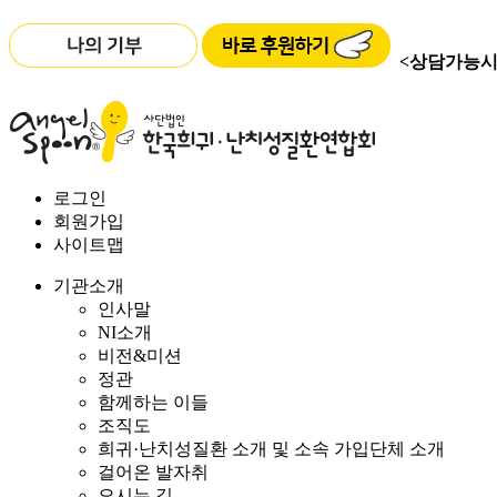
<상담가능시
로그인
회원가입
사이트맵
기관소개
인사말
NI소개
비전&미션
정관
함께하는 이들
조직도
희귀·난치성질환 소개 및 소속 가입단체 소개
걸어온 발자취
오시는 길